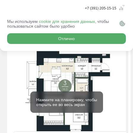
+7 (391) 205-15-15
Мы используем
cookie для хранения данных
, чтобы
пользоваться сайтом было удобно
Главная
Новостройки
Квартиры
КАЛИНА
№469
ДОЛИНА
Отлично
26
человек посмотрели эту квартиру за месяц
Нажмите на планировку, чтобы
открыть ее во весь экран