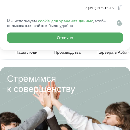
+7 (391) 205-15-15
Мы используем
cookie для хранения данных
, чтобы
Главная
Компания
пользоваться сайтом было удобно
О компании «Арбан»
Отлично
Наши люди
Производства
Карьера в Арбан
Стремимся
к совершенству