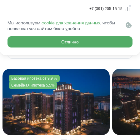
+7 (391) 205-15-15
Выбрать проект
Мы используем
cookie для хранения данных
, чтобы
Главная
Новостройки
пользоваться сайтом было удобно
Проекты
на карте
Отлично
Фильтр по проектам
Базовая ипотека от 9,9 %
Семейная ипотека 5,5%
+6