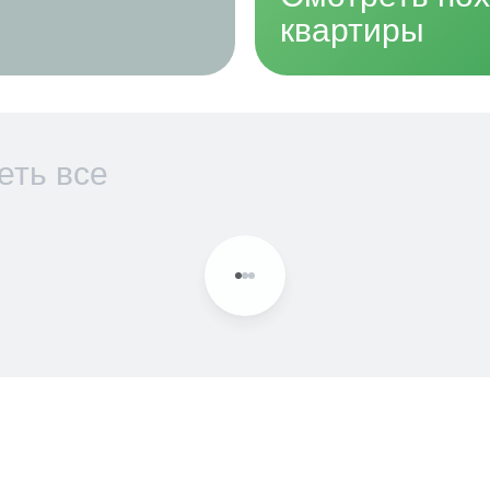
квартиры
еть все
В ипотеку
 753 ₽/мес
27 463 ₽/мес