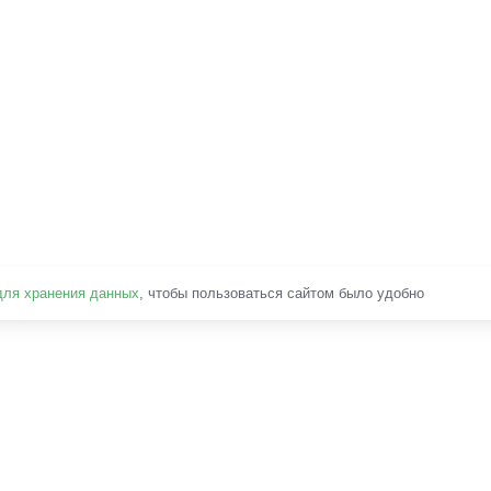
для хранения данных
, чтобы пользоваться сайтом было удобно
Наведите камеру на QR-код,
чтобы сделать вызов со смартфона