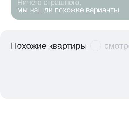
Ничего страшного,
мы нашли похожие варианты
Похожие квартиры
смотр
В ипотеку
В ипотеку
26 753 ₽/мес
26