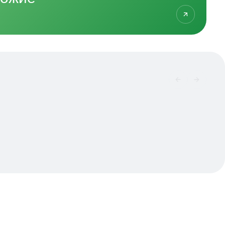
01
/
02
Посмотрите больше
похожих квартир