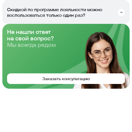
Да, вы также можете воспользоваться картой. Заказать её
Скидкой по программе лояльности можно
можно на сайте или получить на выдаче ключей.
воспользоваться только один раз?
Не нашли ответ
Оставьте заявку на сайте и мы отправим условия участия в
Программе лояльности.
на свой вопрос?
Мы всегда рядом
Заказать консультацию