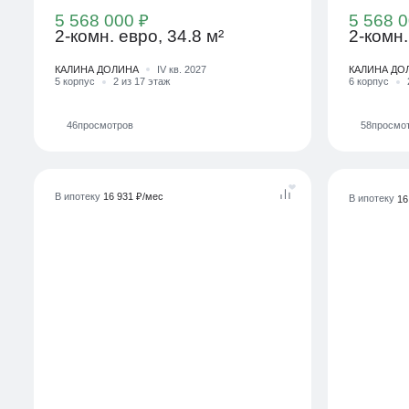
5 568 000 ₽
5 568 0
2-комн. евро, 34.8 м²
2-комн.
КАЛИНА ДОЛИНА
IV кв. 2027
КАЛИНА ДО
5 корпус
2 из 17 этаж
6 корпус
46
просмотров
58
просмо
В ипотеку
16 931 ₽/мес
В ипотеку
16