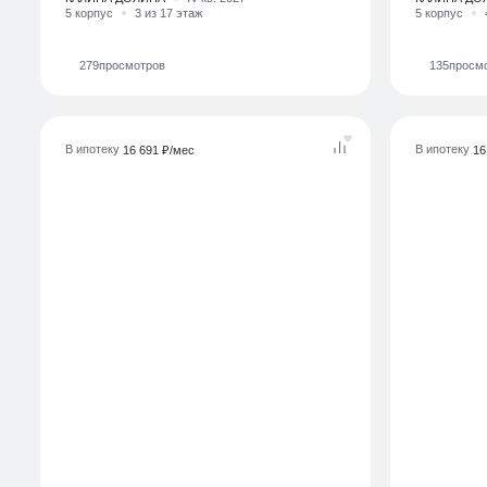
КАЛИНА ДОЛИНА
IV кв. 2027
КАЛИНА ДО
5 корпус
3 из 17 этаж
5 корпус
279
просмотров
135
просм
В ипотеку
В ипотеку
16 691 ₽/мес
16