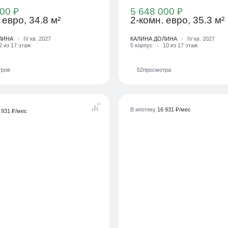
00 ₽
5 648 000 ₽
 евро, 34.8 м²
2-комн. евро, 35.3 м²
ЛИНА
IV кв. 2027
КАЛИНА ДОЛИНА
IV кв. 2027
2 из 17 этаж
5 корпус
10 из 17 этаж
тров
52
просмотра
В ипотеку
16 931 ₽/мес
 931 ₽/мес