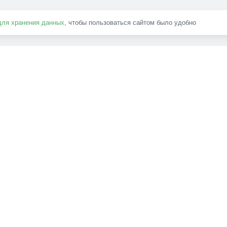
для хранения данных
, чтобы пользоваться сайтом было удобно
В ипотеку
 037 ₽/мес
17 037 ₽/мес