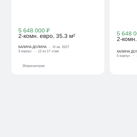
5 648 000 ₽
5 648 0
2-комн. евро, 35.3 м²
2-комн.
КАЛИНА ДОЛИНА
IV кв. 2027
5 корпус
12 из 17 этаж
КАЛИНА ДО
5 корпус
35
просмотров
В ипотеку
В ипотеку
16 940 ₽/мес
16