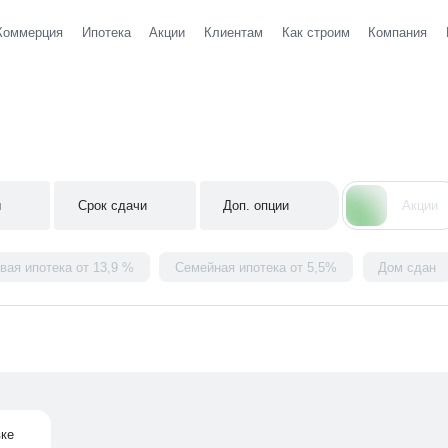
Коммерция
Ипотека
Акции
Клиентам
Как строим
Компания
ы
Срок сдачи
Доп. опции
Акции
вая ипотека от 13,9 %
Семейная ипотека от 5,5%
Дом сдан
вке