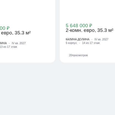
5 648 000 ₽
00 ₽
2-комн. евро, 35.3 м²
 евро, 35.3 м²
КАЛИНА ДОЛИНА
IV кв. 2027
5 корпус
14 из 17 этаж
ЛИНА
IV кв. 2027
13 из 17 этаж
20
просмотров
Смотрите одну план
 940 ₽/мес
в разных проектах и 
разных этажах