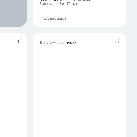
КАЛИНА ДОЛИНА
IV кв. 2027
5 корпус
7 из 17 этаж
133
просмотра
В ипотеку
16 931 ₽/мес