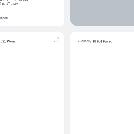
ЛИНА
IV кв. 2027
4 из 17 этаж
отров
В ипотеку
 691 ₽/мес
16 931 ₽/мес