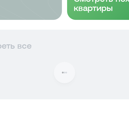
квартиры
еть все
 293 ₽/мес
В ипотеку
23 161 ₽/мес