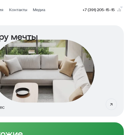
ия
Контакты
Медиа
+7 (391) 205-15-15
ру мечты
ес
хожие