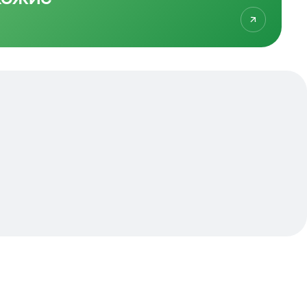
01
/
02
Посмотрите больше
похожих квартир