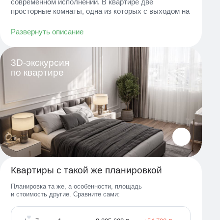
современном исполнении. В квартире две
просторные комнаты, одна из которых с выходом на
остекленный витражный балкон. В нише прихожей
— лондри, а также здесь предусмотрено
Развернуть описание
достаточно места для хранения.
Окна квартиры выходят на две стороны, из спальни
3D-экскурсия
открываются прекрасные виды на парк с рекой, а из
по квартире
остальных — на благоустроенный двор.
Квартиры с такой же планировкой
Планировка та же, а особенности, площадь
и стоимость другие. Сравните сами: