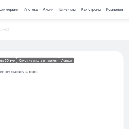
Коммерция
Ипотека
Акции
Клиентам
Как строим
Компания
ра №22
ть 3D тур
Спуск на лифте в паркинг
Лондри
ли эту квартиру за месяц