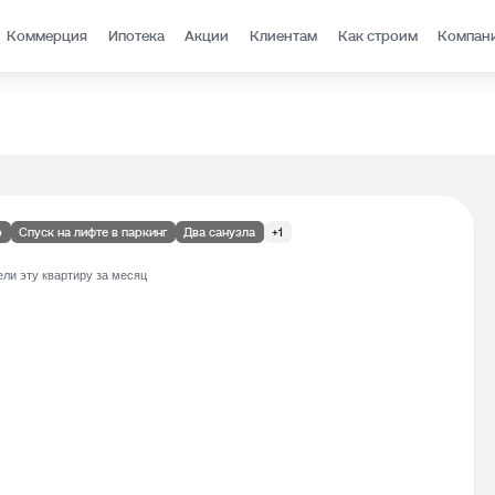
Коммерция
Ипотека
Акции
Клиентам
Как строим
Компан
р
Спуск на лифте в паркинг
Два санузла
+1
ли эту квартиру за месяц