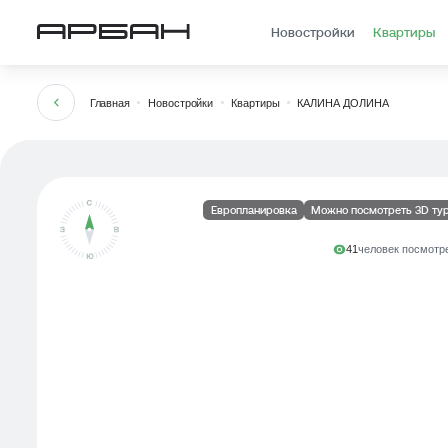
3-комн. евро, 60.3 м²
Новостройки
Квартиры
Главная
Новостройки
Квартиры
КАЛИНА ДОЛИНА
Европланировка
Можно посмотреть 3D ту
41
человек посмотре