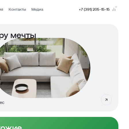
ия
Контакты
Медиа
+7 (391) 205-15-15
ру мечты
ес
хожие