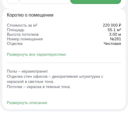
Коротко о помещении
Стоимость за м²
220 000 ₽
Площадь
55.1 м²
Высота потолков
3.00 м
Номер помещения
№281
Отделка
Чистовая
Количество санузлов
1
Развернуть все характеристики
Полы – керамогранит.
Отделка стен офисов – декоративная штукатурка с
окраской в светлые тона.
Потолки – окраска в темные тона.
В санузлах офисов:
потолок – подвесной реечный;
Развернуть описание
полы – керамогранит;
стены – керамическая плитка.