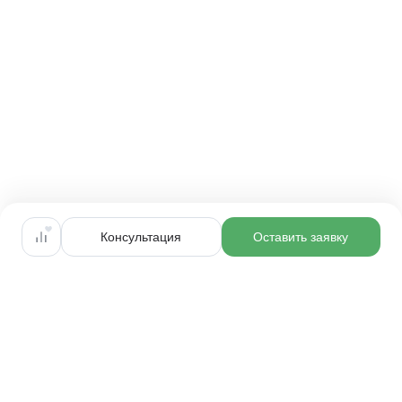
Консультация
Оставить заявку
Оцените сайт
Каждый день мы становимся лучше
Мы на YouTube
благодаря вам и для вас