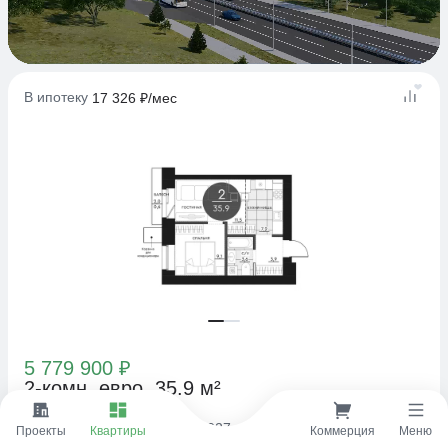
В ипотеку
17 326 ₽/мес
5 779 900 ₽
2-комн. евро, 35.9 м²
КАЛИНА ДОЛИНА
IV кв. 2027
Проекты
Квартиры
Коммерция
Меню