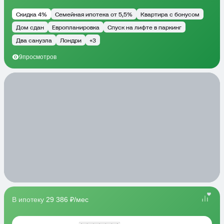
Скидка 4%
Семейная ипотека от 5,5%
Квартира с бонусом
Дом сдан
Европланировка
Спуск на лифте в паркинг
Два санузла
Лондри
+3
9
просмотров
В ипотеку
29 386 ₽/мес