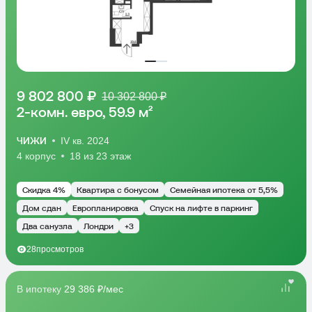
9 802 800 ₽
10 302 800 ₽
2-комн. евро, 59.9 м²
ЧИЖИ
IV кв. 2024
4 корпус
18 из 23 этаж
Скидка 4%
Квартира с бонусом
Семейная ипотека от 5,5%
Дом сдан
Европланировка
Спуск на лифте в паркинг
Два санузла
Лондри
+3
28
просмотров
В ипотеку
29 386 ₽/мес