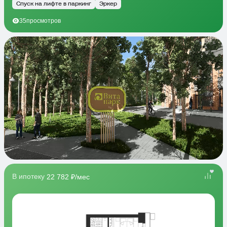
Спуск на лифте в паркинг
Эркер
35
просмотров
В ипотеку
22 782 ₽/мес