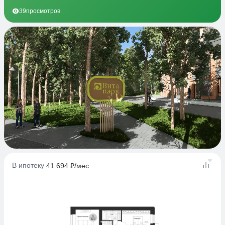
39
просмотров
В ипотеку
41 694 ₽/мес