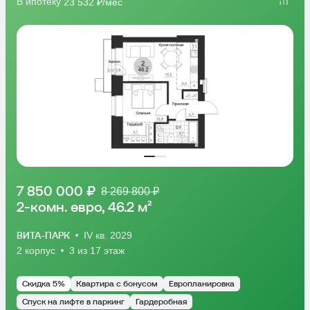
В ипотеку
23 532 ₽/мес
7 850 000 ₽
8 269 800 ₽
2-комн. евро, 46.2 м²
ВИТА-ПАРК
IV кв. 2029
2 корпус
3 из 17 этаж
Скидка 5%
Квартира с бонусом
Европланировка
Спуск на лифте в паркинг
Гардеробная