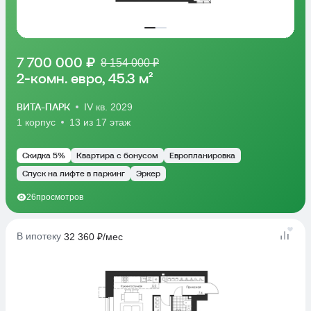
7 700 000 ₽
8 154 000 ₽
2-комн. евро, 45.3 м²
ВИТА-ПАРК
IV кв. 2029
1 корпус
13 из 17 этаж
Скидка 5%
Квартира с бонусом
Европланировка
Спуск на лифте в паркинг
Эркер
26
просмотров
В ипотеку
32 360 ₽/мес