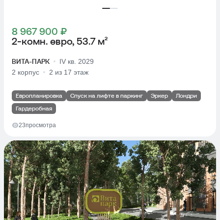
8 967 900 ₽
2-комн. евро, 53.7 м²
ВИТА-ПАРК
IV кв. 2029
2 корпус
2 из 17 этаж
Европланировка
Спуск на лифте в паркинг
Эркер
Лондри
Гардеробная
23
просмотра