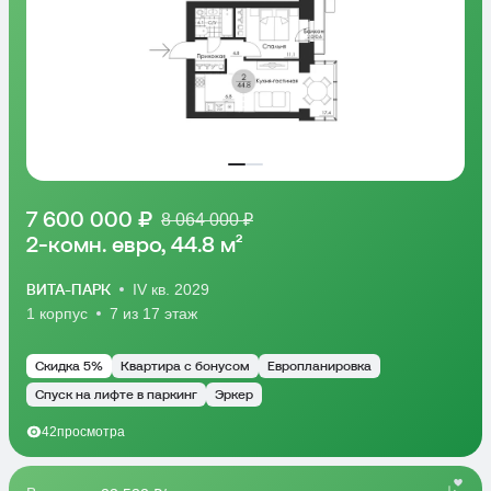
7 600 000 ₽
8 064 000 ₽
2-комн. евро, 44.8 м²
ВИТА-ПАРК
IV кв. 2029
1 корпус
7 из 17 этаж
Скидка 5%
Квартира с бонусом
Европланировка
Спуск на лифте в паркинг
Эркер
42
просмотра