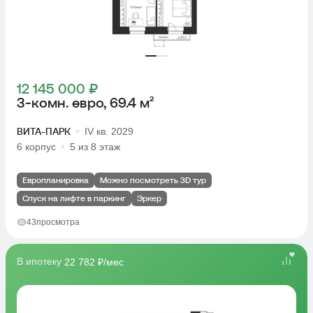
12 145 000 ₽
3-комн. евро, 69.4 м²
ВИТА-ПАРК
IV кв. 2029
6 корпус
5 из 8 этаж
Европланировка
Можно посмотреть 3D тур
Спуск на лифте в паркинг
Эркер
43
просмотра
В ипотеку
22 782 ₽/мес