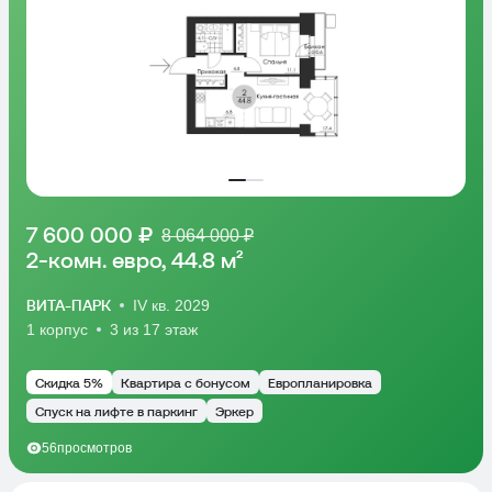
7 600 000 ₽
8 064 000 ₽
2-комн. евро, 44.8 м²
ВИТА-ПАРК
IV кв. 2029
1 корпус
3 из 17 этаж
Скидка 5%
Квартира с бонусом
Европланировка
Спуск на лифте в паркинг
Эркер
56
просмотров