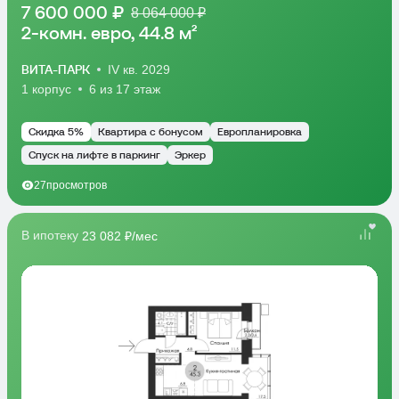
7 600 000 ₽
8 064 000 ₽
2-комн. евро, 44.8 м²
ВИТА-ПАРК
IV кв. 2029
1 корпус
6 из 17 этаж
Скидка 5%
Квартира с бонусом
Европланировка
Спуск на лифте в паркинг
Эркер
27
просмотров
В ипотеку
23 082 ₽/мес