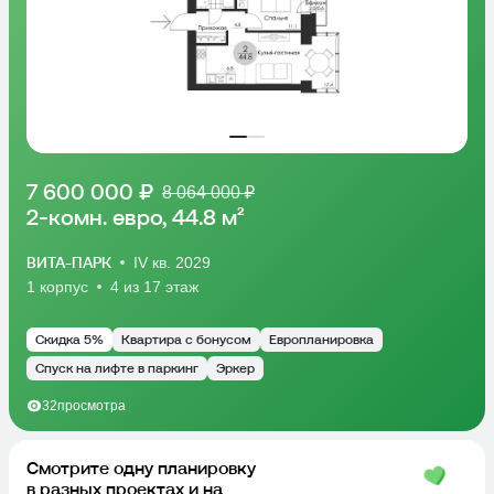
7 600 000 ₽
8 064 000 ₽
2-комн. евро, 44.8 м²
ВИТА-ПАРК
IV кв. 2029
1 корпус
4 из 17 этаж
Скидка 5%
Квартира с бонусом
Европланировка
Спуск на лифте в паркинг
Эркер
32
просмотра
Kлассическая или евро?
Используйте расширенный