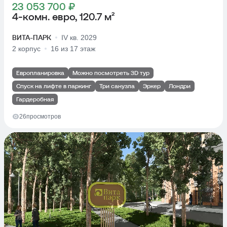
23 053 700 ₽
4-комн. евро, 120.7 м²
ВИТА-ПАРК
IV кв. 2029
2 корпус
16 из 17 этаж
Европланировка
Можно посмотреть 3D тур
Спуск на лифте в паркинг
Три санузла
Эркер
Лондри
Гардеробная
26
просмотров