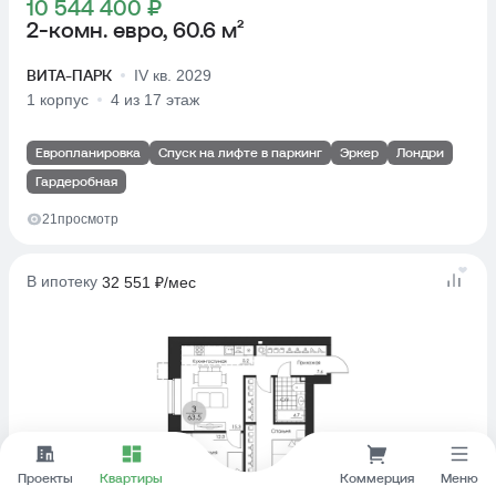
10 544 400 ₽
2-комн. евро, 60.6 м²
ВИТА-ПАРК
IV кв. 2029
1 корпус
4 из 17 этаж
Европланировка
Спуск на лифте в паркинг
Эркер
Лондри
Гардеробная
21
просмотр
В ипотеку
32 551 ₽/мес
Проекты
Квартиры
Коммерция
Меню