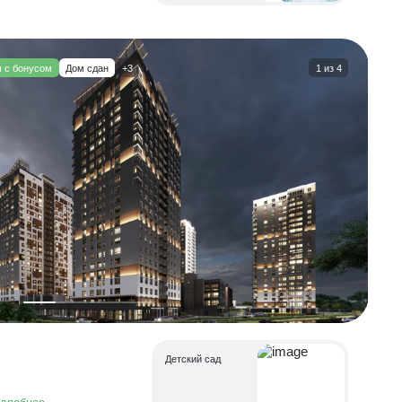
 с бонусом
Дом сдан
+3
1
из
4
Детский сад