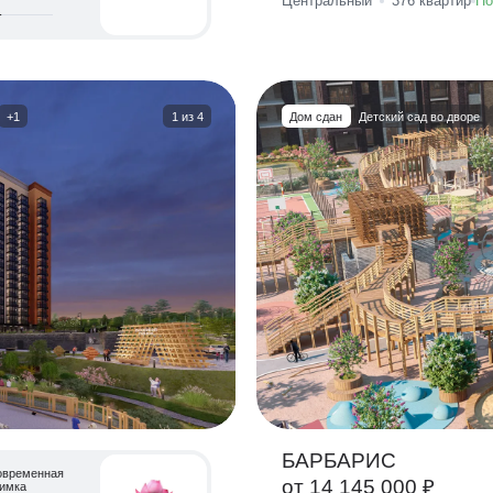
Центральный
376
квартир
По
+1
1
из
4
Дом сдан
Детский сад во дворе
БАРБАРИС
овременная
от 14 145 000 ₽
имка