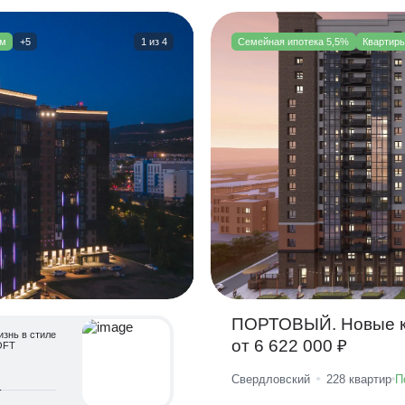
ом
+5
1
из
4
Семейная ипотека 5,5%
Квартиры
ПОРТОВЫЙ. Новые к
знь в стиле
от 6 622 000 ₽
OFT
Свердловский
228
квартир
П