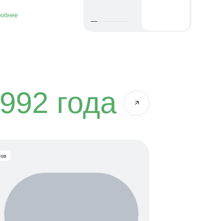
обнее
1992
года
тов