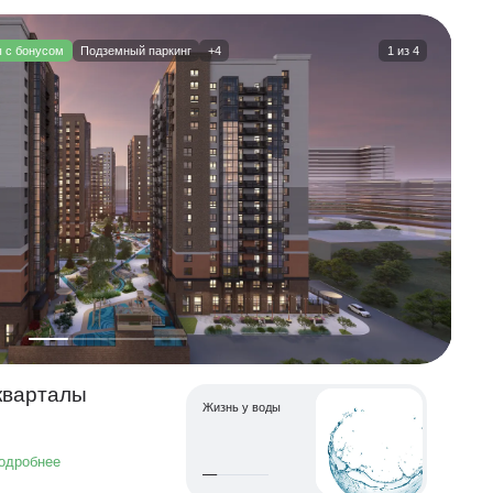
 с бонусом
Подземный паркинг
+4
1
из
4
варталы
Жизнь у воды
одробнее