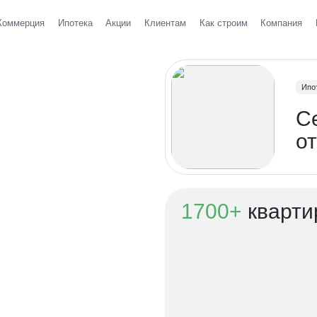
Коммерция
Ипотека
Акции
Клиентам
Как строим
Компания
всех
Ипо
С
о
1700+
кварти