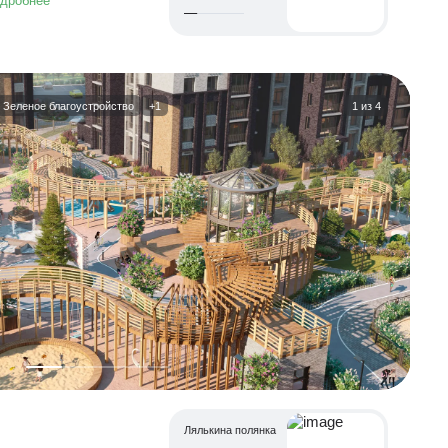
дробнее
Зеленое благоустройство
+1
1
из
4
Лялькина полянка