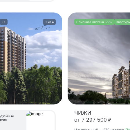
+1
1
из
4
Семейная ипотека 5,5%
Квартиры
ЧИЖИ
одземный
от 7 297 500 ₽
ркинг