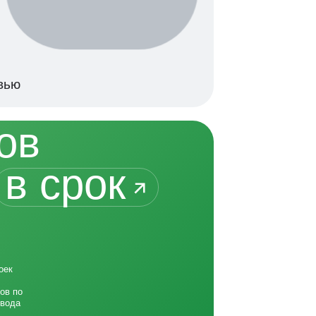
вью
ов
в срок
оек
ов по
ввода