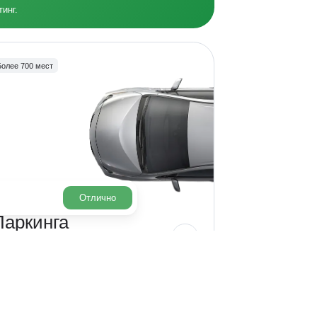
инг.
Более 700 мест
Отлично
Паркинга
хватит
всем