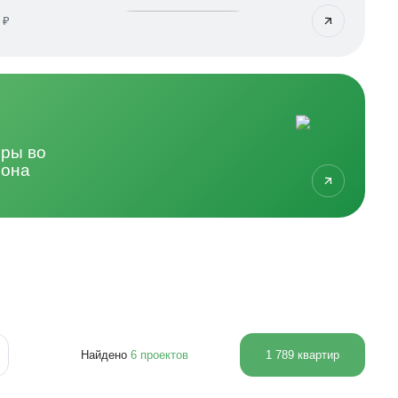
 ₽
иры во
йона
Найдено
6
проектов
1 789
квартир