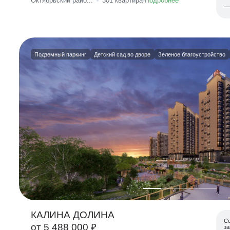
Октябрьский райо...
301
квартира
Подробнее
Подземный паркинг
Детский сад во дворе
Зеленое благоустройство
КАЛИНА ДОЛИНА
С
от 5 488 000 ₽
за